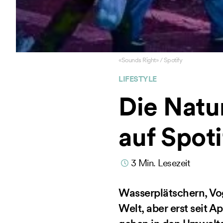
«Sounds Right» / Spotify
LIFESTYLE
Die Natur 
auf Spoti
3
Min. Lesezeit
Wasserplätschern, Vog
Welt, aber erst seit 