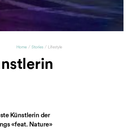
/
/
Home
Stories
Lifestyle
ünstlerin
ste Künstlerin der
ongs «feat. Nature»