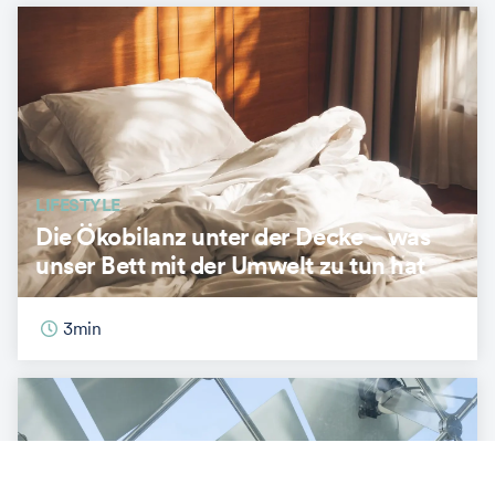
LIFESTYLE
Die Ökobilanz unter der Decke – was
unser Bett mit der Umwelt zu tun hat
3
min