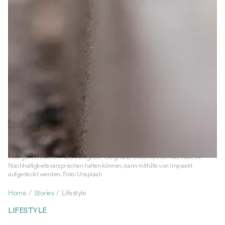
Was geht in Sachen Nachhaltigkeit? Ob grosse Unternehmen wie Nike ihr
Nachhaltigkeitsversprechen halten können, kann mithilfe von Impaakt
aufgedeckt werden. Foto: Unsplash
/
/
Home
Stories
Lifestyle
LIFESTYLE