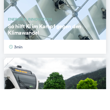
ENERGIE & INNOVATION
So hilft KI im Kampf gegen den
Klimawandel
3
min
ENERGIE & INNOVATION
«Solarmodule können wie ein Teppich