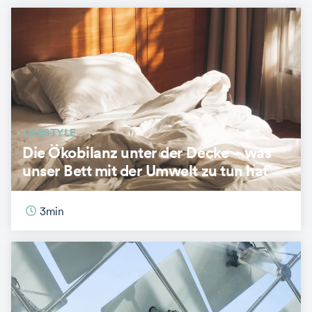
LIFESTYLE
Die Ökobilanz unter der Decke – was
unser Bett mit der Umwelt zu tun hat
3
min