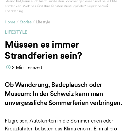
Strand hat, kann auch hierzulande den Sommer geniessen und neue Orte
entdecken. Welches sind Ihre liebsten Ausflugsziele? Keystone/Kai
Foersterling
/
/
Home
Stories
Lifestyle
LIFESTYLE
Müssen es immer
Strandferien sein?
2
Min. Lesezeit
Ob Wanderung, Badeplausch oder
Museum: In der Schweiz kann man
unvergessliche Sommerferien verbringen.
Flugreisen, Autofahrten in die Sommerferien oder
Kreuzfahrten belasten das Klima enorm. Einmal pro