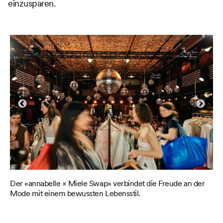
einzusparen.
n
Der «annabelle × Miele Swap» verbindet die Freude an der
Di
i
Mode mit einem bewussten Lebensstil.
Au