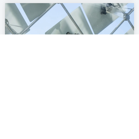
ENERGIE & INNOVATION
So hilft KI im Kampf gegen den
Klimawandel
3
min