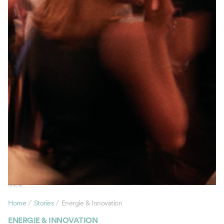
Miele
/
/
Home
Stories
Energie & Innovation
ENERGIE & INNOVATION