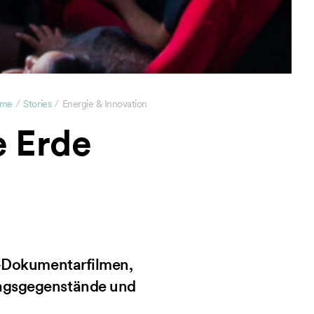
/
/
me
Stories
Energie & Innovation
e Erde
lt-Dokumentarfilmen,
ltagsgegenstände und