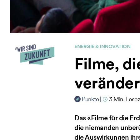
ENERGIE & INNOVATION
Filme, di
verände
Punkte
|
3
Min. Lesez
Das «Filme für die Er
die niemanden unberü
die Auswirkungen ihr