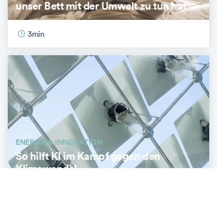
unser Bett mit der Umwelt zu tun hat
3
min
ENERGIE & INNOVATION
So hilft KI im Kampf gegen den
Klimawandel
3
min