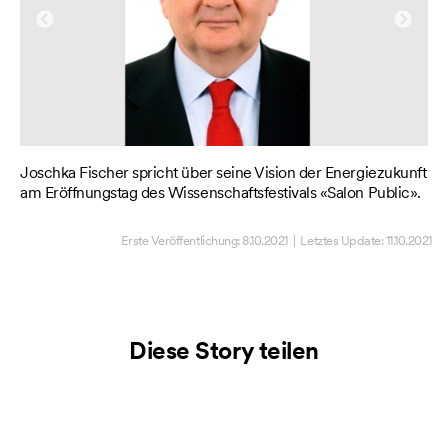
Joschka Fischer spricht über seine Vision der Energiezukunft
De
de
am Eröffnungstag des Wissenschaftsfestivals «Salon Public».
Ehr
Erste Veröffentlichung:
8.10.2021
| Letztes Update:
11.10.2021
Diese Story teilen