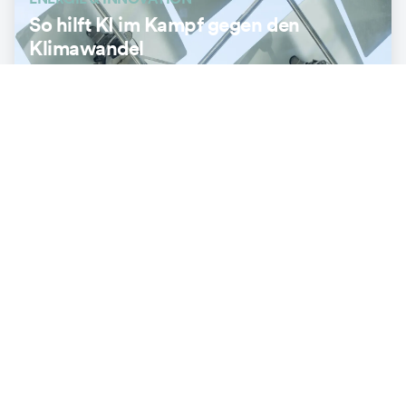
So hilft KI im Kampf gegen den
Klimawandel
3
min
ENERGIE & INNOVATION
«Solarmodule können wie ein Teppich
zwischen Schienen eingebaut werden»
3
min