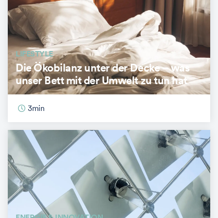
LIFESTYLE
Die Ökobilanz unter der Decke – was
unser Bett mit der Umwelt zu tun hat
3
min
ENERGIE & INNOVATION