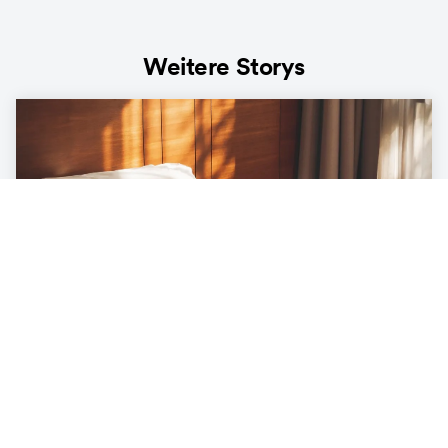
Weitere Storys
LIFESTYLE
Die Ökobilanz unter der Decke – was
unser Bett mit der Umwelt zu tun hat
3
min