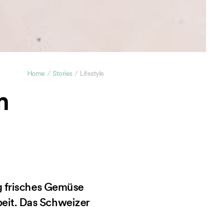
/
/
Home
Stories
Lifestyle
m
ig frisches Gemüse
eit. Das Schweizer