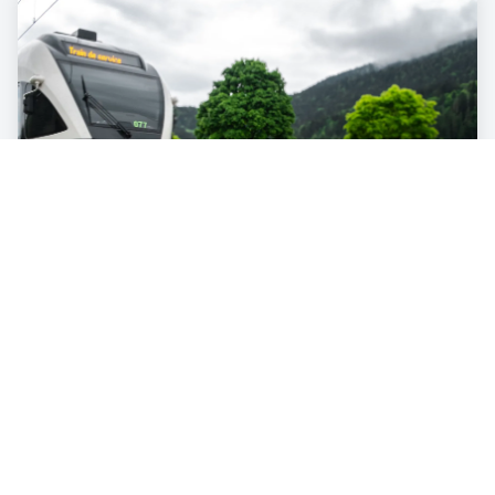
ENERGIE & INNOVATION
«Solarmodule können wie ein Teppich
zwischen Schienen eingebaut werden»
3
min