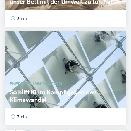
unser Bett mit der Umwelt zu tun hat
3
min
ENERGIE & INNOVATION
So hilft KI im Kampf gegen den
Klimawandel
3
min