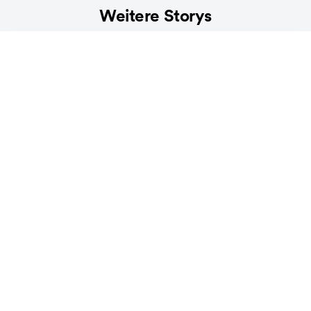
Weitere Storys
LIFESTYLE
Die Ökobilanz unter der Decke – was
unser Bett mit der Umwelt zu tun hat
3
min