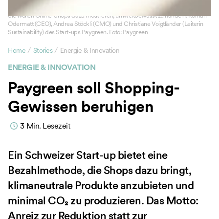
Sie wollen Online-Shops dazu motivieren, umweltbewusst zu handeln: Roman
Odermatt (CEO), Andrea Stöckli (CMO) und Christiane Voigtländer (Leiterin
Sustainability) des Start-ups Paygreen. Foto: Paygreen
/
/
Home
Stories
Energie & Innovation
ENERGIE & INNOVATION
Paygreen soll Shopping-
Gewissen beruhigen
3
Min. Lesezeit
Ein Schweizer Start-up bietet eine
Bezahlmethode, die Shops dazu bringt,
klimaneutrale Produkte anzubieten und
minimal CO₂ zu produzieren. Das Motto:
Anreiz zur Reduktion statt zur