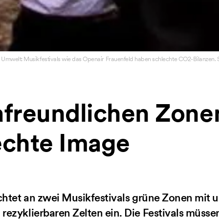
Umwelt: Musikfestivals wie das Openair Frauenfeld haben schlechte CO2-Bilanzen. 
afreundlichen Zon
echte Image
chtet an zwei Musikfestivals grüne Zonen mit 
ezyklierbaren Zelten ein. Die Festivals müsse