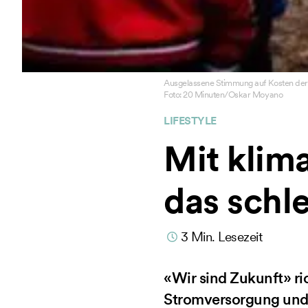
Ausgelassene Stimmung auf Kosten der 
Foto: 20 Minuten/Oskar Moyano
LIFESTYLE
Mit klim
das schl
3
Min. Lesezeit
«Wir sind Zukunft» ri
Stromversorgung und r