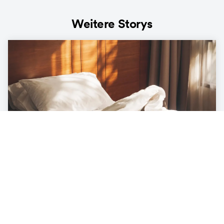
Weitere Storys
LIFESTYLE
Die Ökobilanz unter der Decke – was
unser Bett mit der Umwelt zu tun hat
3
min