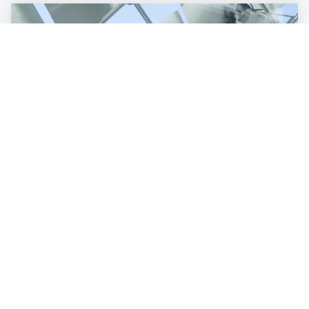
ENERGIE & INNOVATION
So hilft KI im Kampf gegen den
Klimawandel
3
min