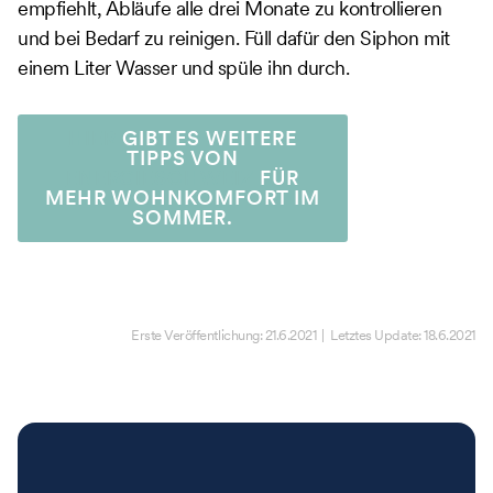
empfiehlt, Abläufe alle drei Monate zu kontrollieren
und bei Bedarf zu reinigen. Füll dafür den Siphon mit
einem Liter Wasser und spüle ihn durch.
HIER
GIBT ES WEITERE
TIPPS VON
ENERGIESCHWEIZ
FÜR
MEHR WOHNKOMFORT IM
SOMMER.
Erste Veröffentlichung:
21.6.2021
| Letztes Update:
18.6.2021