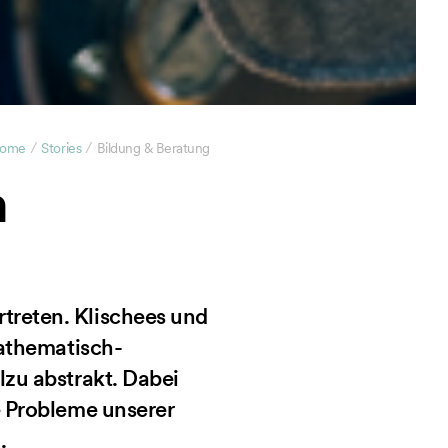
/
/
ome
Stories
Bildung & Beratung
n
treten. Klischees und
mathematisch-
lzu abstrakt. Dabei
e Probleme unserer
.