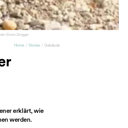
 Foto: Simon Zangger
/
/
Home
Stories
Gebäude
er
ner erklärt, wie
men werden.