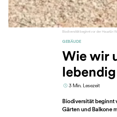
Biodiversität beginnt vor der Haustür: 
GEBÄUDE
Wie wir 
lebendi
3
Min. Lesezeit
Biodiversität beginnt
Gärten und Balkone m