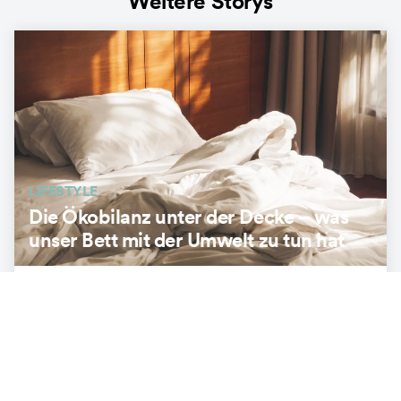
Weitere Storys
LIFESTYLE
Die Ökobilanz unter der Decke – was
unser Bett mit der Umwelt zu tun hat
3
min