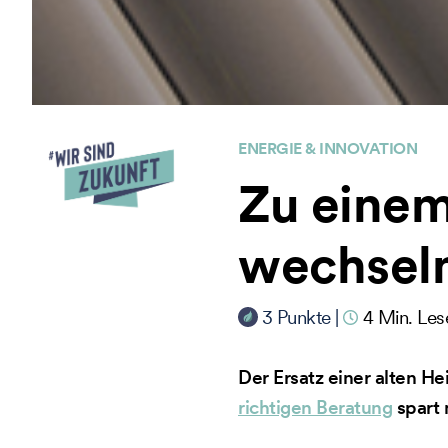
ENERGIE & INNOVATION
Zu einem
wechsel
3
Punkte
|
4
Min. Les
Der Ersatz einer alten He
richtigen Beratung
spart 