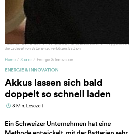
Tüftelnder Doktor: Battrion-Co-Gründer Martin Ebner hat einen Weg gefunden,
die Ladezeit von Batterien zu verkürzen. Battrion
/
/
Home
Stories
Energie & Innovation
ENERGIE & INNOVATION
Akkus lassen sich bald
doppelt so schnell laden
3
Min. Lesezeit
Ein Schweizer Unternehmen hat eine
Methode entwickelt, mit der Batterien sehr