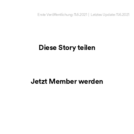
aus
Erste Veröffentlichung:
11.6.2021
| Letztes Update:
11.6.2021
Diese Story teilen
Jetzt Member werden