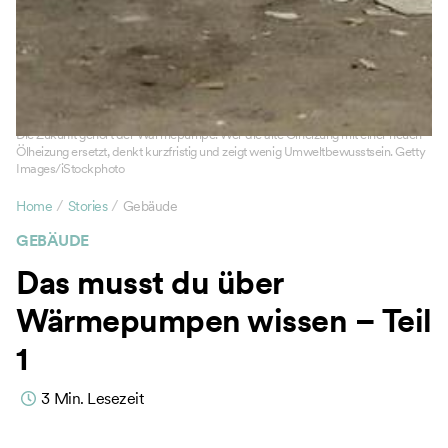
Die Zukunft gehört der Wärmepumpe. Wer die alte Ölheizung mit einer neuen
Ölheizung ersetzt, denkt kurzfristig und zeigt wenig Umweltbewusstsein. Getty
Images/iStockphoto
/
/
Home
Stories
Gebäude
GEBÄUDE
Das musst du über
Wärmepumpen wissen – Teil
1
3
Min. Lesezeit