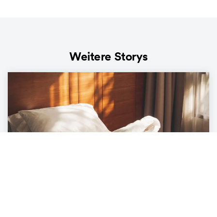
Weitere Storys
LIFESTYLE
Die Ökobilanz unter der Decke – was
unser Bett mit der Umwelt zu tun hat
3
min