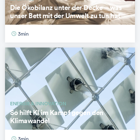
Die Ökobilanz unter der Decke – was
unser Bett mit der Umwelt zu tun hat
3
min
ENERGIE & INNOVATION
So hilft KI im Kampf gegen den
Klimawandel
3
min