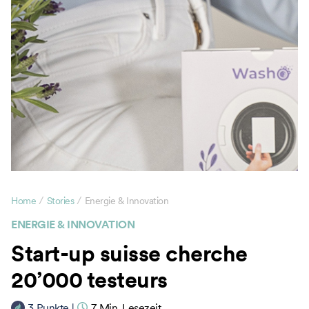
/
/
Home
Stories
Energie & Innovation
ENERGIE & INNOVATION
Start-up suisse cherche
20’000 testeurs
3
Punkte
|
7
Min. Lesezeit