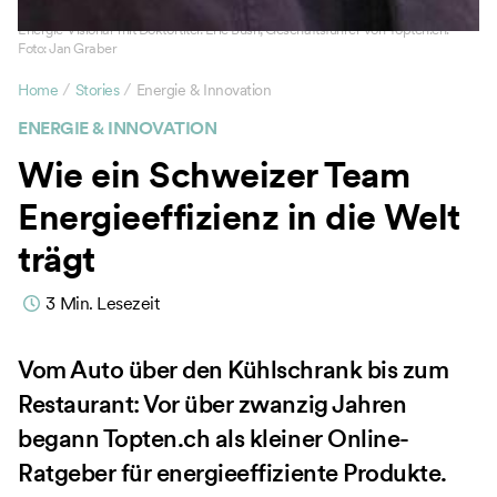
Energie-Visionär mit Doktortitel: Eric Bush, Geschäftsführer von Topten.ch.
Foto: Jan Graber
/
/
Home
Stories
Energie & Innovation
ENERGIE & INNOVATION
Wie ein Schweizer Team
Energieeffizienz in die Welt
trägt
3
Min. Lesezeit
Vom Auto über den Kühlschrank bis zum
Restaurant: Vor über zwanzig Jahren
begann Topten.ch als kleiner Online-
Ratgeber für energieeffiziente Produkte.