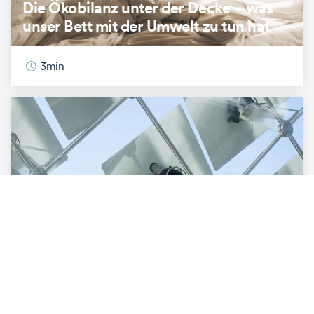
Die Ökobilanz unter der Decke – was
unser Bett mit der Umwelt zu tun hat
3
min
ENERGIE & INNOVATION
So hilft KI im Kampf gegen den
Klimawandel
3
min