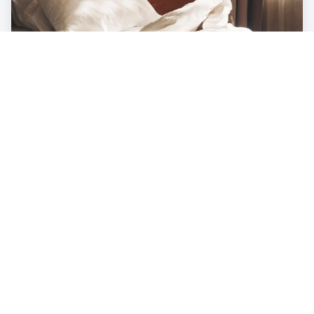
LIFESTYLE
Die Ökobilanz unter der Decke – was
unser Bett mit der Umwelt zu tun hat
3
min
ENERGIE & INNOVATION
So hilft KI im Kampf gegen den