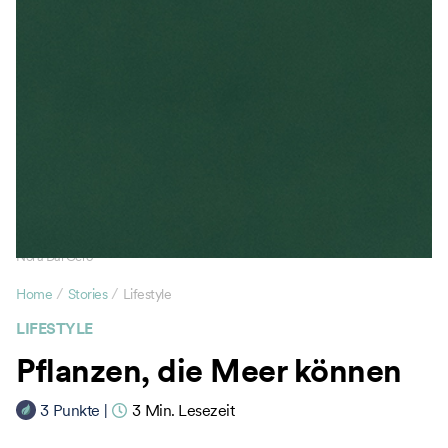
Nora Dal Cero
/
/
Home
Stories
Lifestyle
LIFESTYLE
Pflanzen, die Meer können
3
Punkte
|
3
Min. Lesezeit